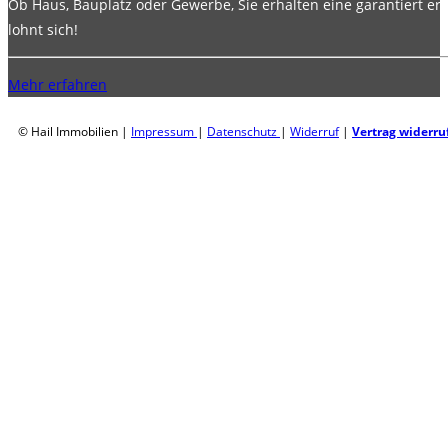
Ob Haus, Bauplatz oder Gewerbe, Sie erhalten eine garantiert erf
lohnt sich!
Mehr erfahren
© Hail Immobilien |
Impressum
|
Datenschutz
|
Widerruf
|
Vertrag widerru