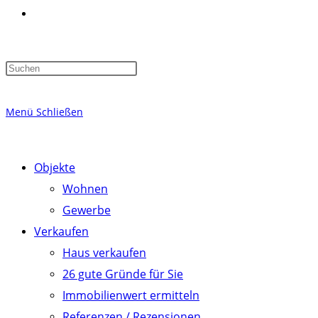
Website-
Press
Suche
Escape
to
Menü
Schließen
close
the
umschalten
search
Objekte
panel.
Wohnen
Gewerbe
Verkaufen
Haus verkaufen
26 gute Gründe für Sie
Immobilienwert ermitteln
Referenzen / Rezensionen