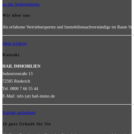
zu den Stellengeboten
Wir über uns
Als erfahrene Vertriebsexperten und Immobiliensachverständige im Raum Stut
Mehr erfahren
Kontakt
HAIL IMMOBILIEN
Industriestraße 13
72585 Riederich
Tel. 0800 7 66 55 44
E-Mail: info (at) hail-immo.de
Kontakt aufnehmen
26 gute Gründe für Sie