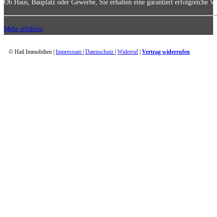
Ob Haus, Bauplatz oder Gewerbe, Sie erhalten eine garantiert erfolgreiche Ve
Mehr erfahren
© Hail Immobilien |
Impressum
|
Datenschutz
|
Widerruf
|
Vertrag widerrufen